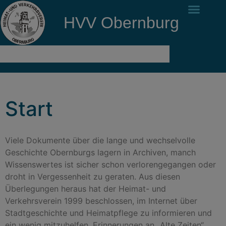
HVV Obernburg
Start
Viele Dokumente über die lange und wechselvolle
Geschichte Obernburgs lagern in Archiven, manch
Wissenswertes ist sicher schon verlorengegangen oder
droht in Vergessenheit zu geraten. Aus diesen
Überlegungen heraus hat der Heimat- und
Verkehrsverein 1999 beschlossen, im Internet über
Stadtgeschichte und Heimatpflege zu informieren und
ein wenig mitzuhelfen, Erinnerungen an „Alte Zeiten“