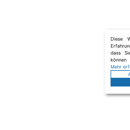
Diese W
Erfahru
dass Si
können
Mehr erf